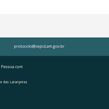
protocolo@sepcd.am.gov.br
da Pessoa com
e das Laranjeiras