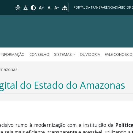
PORTAL DA TRANSPARÊNCIA
DIÁRIO OFIC
 INFORMAÇÃO
CONSELHO
SISTEMAS
OUVIDORIA
FALE CONOSCO
 Amazonas
igital do Estado do Amazonas
isivo rumo à modernização com a instituição da
Polític
 seja mais eficiente, transparente e acessível, utilizando a 