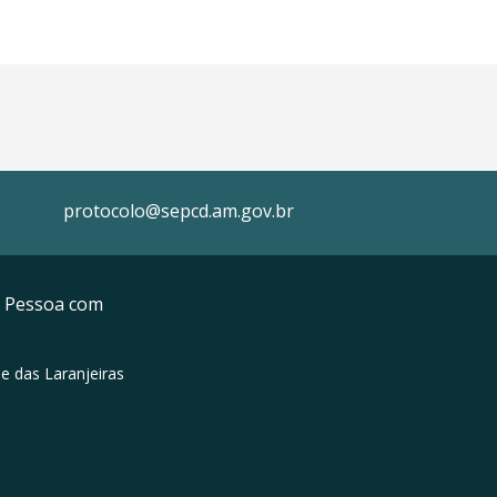
protocolo@sepcd.am.gov.br
da Pessoa com
e das Laranjeiras