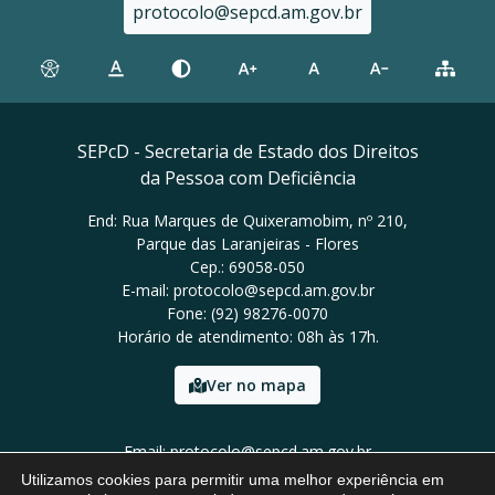
protocolo@sepcd.am.gov.br
SEPcD - Secretaria de Estado dos Direitos
da Pessoa com Deficiência
End: Rua Marques de Quixeramobim, nº 210,
Parque das Laranjeiras - Flores
Cep.: 69058-050
E-mail: protocolo@sepcd.am.gov.br
Fone: (92) 98276-0070
Horário de atendimento: 08h às 17h.
Ver no mapa
Email: protocolo@sepcd.am.gov.br
Tel: (92) 98276-0070
Utilizamos cookies para permitir uma melhor experiência em