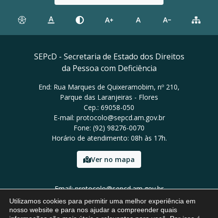
SEPcD - Secretaria de Estado dos Direitos
da Pessoa com Deficiência
End: Rua Marques de Quixeramobim, nº 210,
Parque das Laranjeiras - Flores
Cep.: 69058-050
E-mail: protocolo@sepcd.am.gov.br
Fone: (92) 98276-0070
Horário de atendimento: 08h às 17h.
Ver no mapa
Email: protocolo@sepcd.am.gov.br
Tel: (92) 98276-0070
Utilizamos cookies para permitir uma melhor experiência em
nosso website e para nos ajudar a compreender quais