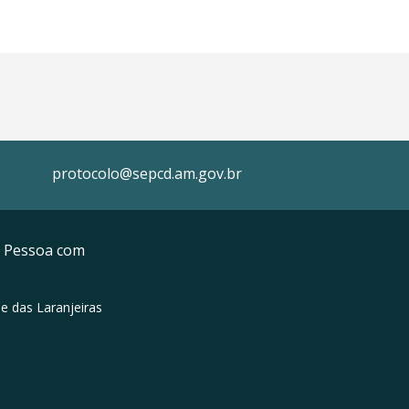
protocolo@sepcd.am.gov.br
da Pessoa com
e das Laranjeiras