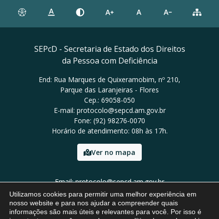
SEPcD - Secretaria de Estado dos Direitos
da Pessoa com Deficiência
End: Rua Marques de Quixeramobim, nº 210,
Parque das Laranjeiras - Flores
Cep.: 69058-050
E-mail: protocolo@sepcd.am.gov.br
Fone: (92) 98276-0070
Horário de atendimento: 08h às 17h.
Ver no mapa
Email: protocolo@sepcd.am.gov.br
Tel: (92) 98276-0070
Utilizamos cookies para permitir uma melhor experiência em
nosso website e para nos ajudar a compreender quais
informações são mais úteis e relevantes para você. Por isso é