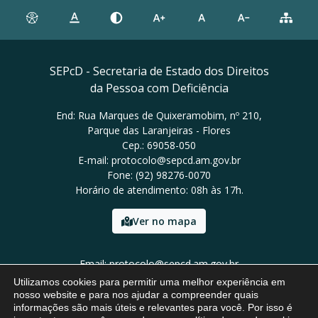
SEPcD - Secretaria de Estado dos Direitos
da Pessoa com Deficiência
End: Rua Marques de Quixeramobim, nº 210,
Parque das Laranjeiras - Flores
Cep.: 69058-050
E-mail: protocolo@sepcd.am.gov.br
Fone: (92) 98276-0070
Horário de atendimento: 08h às 17h.
Ver no mapa
Email: protocolo@sepcd.am.gov.br
Tel: (92) 98276-0070
Utilizamos cookies para permitir uma melhor experiência em
nosso website e para nos ajudar a compreender quais
informações são mais úteis e relevantes para você. Por isso é