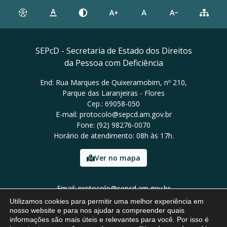
SEPcD - Secretaria de Estado dos Direitos
da Pessoa com Deficiência
End: Rua Marques de Quixeramobim, nº 210,
Parque das Laranjeiras - Flores
Cep.: 69058-050
E-mail: protocolo@sepcd.am.gov.br
Fone: (92) 98276-0070
Horário de atendimento: 08h às 17h.
Ver no mapa
Email: protocolo@sepcd.am.gov.br
Tel: (92) 98276-0070
Utilizamos cookies para permitir uma melhor experiência em
nosso website e para nos ajudar a compreender quais
informações são mais úteis e relevantes para você. Por isso é