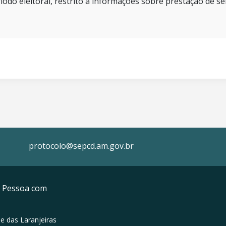
íodo eleitoral, restrito a informações sobre prestação de se
protocolo@sepcd.am.gov.br
da Pessoa com
e das Laranjeiras