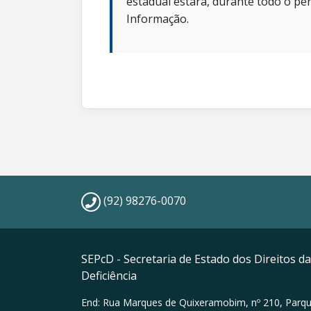
estadual estará, durante todo o per
Informação.
(92) 98276-0070
SEPcD - Secretaria de Estado dos Direitos 
Deficiência
End: Rua Marques de Quixeramobim, nº 210, Parqu