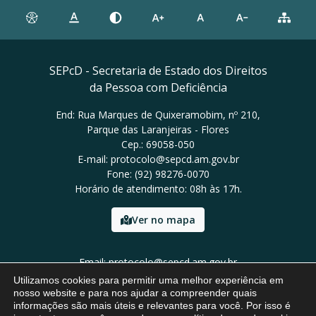
SEPcD - Secretaria de Estado dos Direitos
da Pessoa com Deficiência
End: Rua Marques de Quixeramobim, nº 210,
Parque das Laranjeiras - Flores
Cep.: 69058-050
E-mail: protocolo@sepcd.am.gov.br
Fone: (92) 98276-0070
Horário de atendimento: 08h às 17h.
Ver no mapa
Email: protocolo@sepcd.am.gov.br
Tel: (92) 98276-0070
Utilizamos cookies para permitir uma melhor experiência em
nosso website e para nos ajudar a compreender quais
informações são mais úteis e relevantes para você. Por isso é