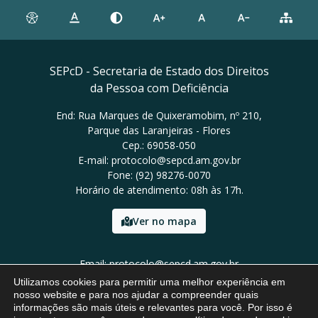
SEPcD - Secretaria de Estado dos Direitos
da Pessoa com Deficiência
End: Rua Marques de Quixeramobim, nº 210,
Parque das Laranjeiras - Flores
Cep.: 69058-050
E-mail: protocolo@sepcd.am.gov.br
Fone: (92) 98276-0070
Horário de atendimento: 08h às 17h.
Ver no mapa
Email: protocolo@sepcd.am.gov.br
Tel: (92) 98276-0070
Utilizamos cookies para permitir uma melhor experiência em
nosso website e para nos ajudar a compreender quais
informações são mais úteis e relevantes para você. Por isso é