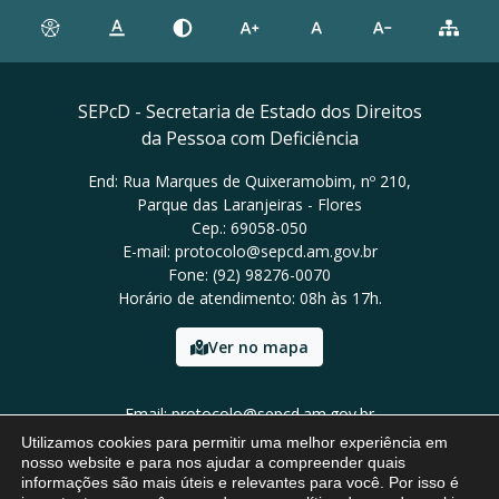
SEPcD - Secretaria de Estado dos Direitos
da Pessoa com Deficiência
End: Rua Marques de Quixeramobim, nº 210,
Parque das Laranjeiras - Flores
Cep.: 69058-050
E-mail: protocolo@sepcd.am.gov.br
Fone: (92) 98276-0070
Horário de atendimento: 08h às 17h.
Ver no mapa
Email: protocolo@sepcd.am.gov.br
Tel: (92) 98276-0070
Utilizamos cookies para permitir uma melhor experiência em
nosso website e para nos ajudar a compreender quais
informações são mais úteis e relevantes para você. Por isso é