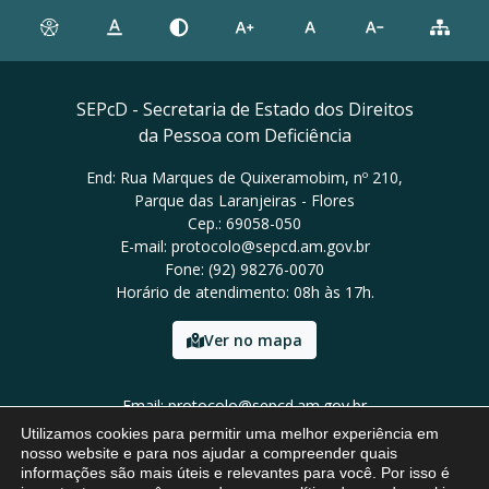
SEPcD - Secretaria de Estado dos Direitos
da Pessoa com Deficiência
End: Rua Marques de Quixeramobim, nº 210,
Parque das Laranjeiras - Flores
Cep.: 69058-050
E-mail: protocolo@sepcd.am.gov.br
Fone: (92) 98276-0070
Horário de atendimento: 08h às 17h.
Ver no mapa
Email: protocolo@sepcd.am.gov.br
Tel: (92) 98276-0070
Utilizamos cookies para permitir uma melhor experiência em
nosso website e para nos ajudar a compreender quais
informações são mais úteis e relevantes para você. Por isso é