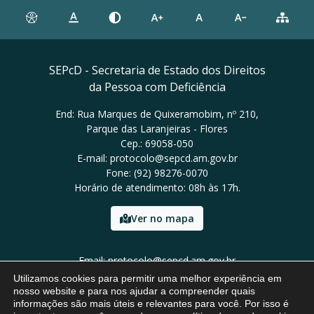
SEPcD - Secretaria de Estado dos Direitos
da Pessoa com Deficiência
End: Rua Marques de Quixeramobim, nº 210,
Parque das Laranjeiras - Flores
Cep.: 69058-050
E-mail: protocolo@sepcd.am.gov.br
Fone: (92) 98276-0070
Horário de atendimento: 08h às 17h.
Ver no mapa
Email: protocolo@sepcd.am.gov.br
Tel: (92) 98276-0070
Utilizamos cookies para permitir uma melhor experiência em
nosso website e para nos ajudar a compreender quais
informações são mais úteis e relevantes para você. Por isso é