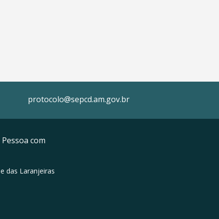
protocolo@sepcd.am.gov.br
da Pessoa com
e das Laranjeiras