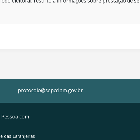
íodo eleitoral, restrito a informações sobre prestação de se
protocolo@sepcd.am.gov.br
da Pessoa com
e das Laranjeiras