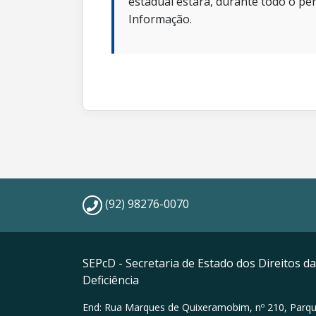
estadual estará, durante todo o per
Informação.
(92) 98276-0070
SEPcD - Secretaria de Estado dos Direitos 
Deficiência
End: Rua Marques de Quixeramobim, nº 210, Parqu